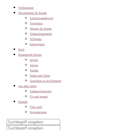
Willkommen
Mittelfranken für Kinder
Erlebniswanderwege
Spielplätze
Museen für Kinder
Erlebnisbauernhöfe
Wildparks
Klettergärten
Buch
Bezaubernde Reisen
Bayern
Europa
Kanada
Dubai und Orient
Australien in der Elternzeit
Aus dem Alltag
Erfahrungsberichte
Fit und gesund
Kontakt
Über mich
Kooperationen