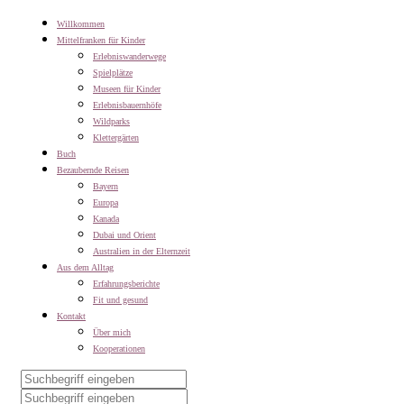
Willkommen
Mittelfranken für Kinder
Erlebniswanderwege
Spielplätze
Museen für Kinder
Erlebnisbauernhöfe
Wildparks
Klettergärten
Buch
Bezaubernde Reisen
Bayern
Europa
Kanada
Dubai und Orient
Australien in der Elternzeit
Aus dem Alltag
Erfahrungsberichte
Fit und gesund
Kontakt
Über mich
Kooperationen