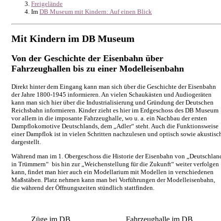
Freigelände
Im
DB Museum mit Kindern: Auf einen Blick
Mit Kindern im DB Museum
Von der Geschichte der Eisenbahn über
Fahrzeughallen bis zu einer Modelleisenbahn
Direkt hinter dem Eingang kann man sich über die Geschichte der Eisenbahn
der Jahre 1800-1945 informieren. An vielen Schaukästen und Audiogeräten
kann man sich hier über die Industrialisierung und Gründung der Deutschen
Reichsbahn informieren. Kinder zieht es hier im Erdgeschoss des DB Museum
vor allem in die imposante Fahrzeughalle, wo u. a. ein Nachbau der ersten
Dampflokomotive Deutschlands, dem „Adler“ steht. Auch die Funktionsweise
einer Dampflok ist in vielen Schritten nachzulesen und optisch sowie akustisc
dargestellt.
Während man im 1. Obergeschoss die Historie der Eisenbahn von „Deutschlan
in Trümmern“ bis hin zur „Weichenstellung für die Zukunft“ weiter verfolgen
kann, findet man hier auch ein Modellarium mit Modellen in verschiedenen
Maßstäben. Platz nehmen kann man bei Vorführungen der Modelleisenbahn,
die während der Öffnungszeiten stündlich stattfinden.
Züge im DB
Fahrzeughalle im DB