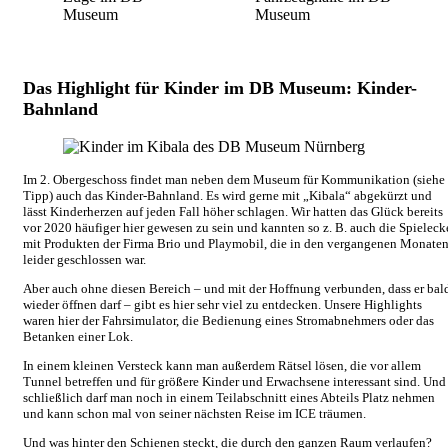
Museum
Museum
Das Highlight für Kinder im DB Museum: Kinder-
Bahnland
Im 2. Obergeschoss findet man neben dem Museum für Kommunikation (siehe
Tipp) auch das Kinder-Bahnland. Es wird gerne mit „Kibala“ abgekürzt und
lässt Kinderherzen auf jeden Fall höher schlagen. Wir hatten das Glück bereits
vor 2020 häufiger hier gewesen zu sein und kannten so z. B. auch die Spieleck
mit Produkten der Firma Brio und Playmobil, die in den vergangenen Monate
leider geschlossen war.
Aber auch ohne diesen Bereich – und mit der Hoffnung verbunden, dass er bal
wieder öffnen darf – gibt es hier sehr viel zu entdecken. Unsere Highlights
waren hier der Fahrsimulator, die Bedienung eines Stromabnehmers oder das
Betanken einer Lok.
In einem kleinen Versteck kann man außerdem Rätsel lösen, die vor allem
Tunnel betreffen und für größere Kinder und Erwachsene interessant sind. Und
schließlich darf man noch in einem Teilabschnitt eines Abteils Platz nehmen
und kann schon mal von seiner nächsten Reise im ICE träumen.
Und was hinter den Schienen steckt, die durch den ganzen Raum verlaufen?