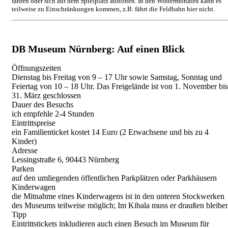
fahren oder sich auf dem Spielplatz austoben. In den Wintermonaten kann es
teilweise zu Einschränkungen kommen, z.B. fährt die Feldbahn hier nicht.
DB Museum Nürnberg: Auf einen Blick
Öffnungszeiten
Dienstag bis Freitag von 9 – 17 Uhr sowie Samstag, Sonntag und
Feiertag von 10 – 18 Uhr. Das Freigelände ist von 1. November bis
31. März geschlossen
Dauer des Besuchs
ich empfehle 2-4 Stunden
Eintrittspreise
ein Familienticket kostet 14 Euro (2 Erwachsene und bis zu 4
Kinder)
Adresse
Lessingstraße 6, 90443 Nürnberg
Parken
auf den umliegenden öffentlichen Parkplätzen oder Parkhäusern
Kinderwagen
die Mitnahme eines Kinderwagens ist in den unteren Stockwerken
des Museums teilweise möglich; Im Kibala muss er draußen bleibe
Tipp
Eintrittstickets inkludieren auch einen Besuch im Museum für