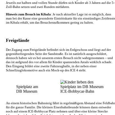
Jeweils zur halben und vollen Stunde dürfen sich Kinder ab 3 Jahren auf die 5-
Zoll-Bahn setzen und zwei Runden mitfahren.
Hinweis zum Besuch im Kibala
: Je nach aktueller Lage ist es möglich, dass
man bei der Kasse eine gesonderte Eintrittskarte für ein einstündiges Zeitfenste
im Kibala erhält, um das Besucheraufkommen gering zu halten.
Freigelände
Der Zugang zum Freigelände befindet sich im Erdgeschoss und liegt auf der
gegenüberliegenden Seite der Sandstraße. Es ist natürlich ausgeschildert,
dennoch haben wir es bei unserem ersten Besuch nicht wahrgenommen – und
das ist aufgrund des vor allem für Kinder spannenden Areals wirklich schade.
Den Eingang bildet eine zweite Fahrzeughalle, in der neben einer
Schnellzuglokomotive auch ein Mock-up des ICE 4 steht.
Spielplatz am
DB Museum
ICE-Bobbycar-Bahn
An einem historischen Bahnsteig fährt in regelmäßigem Abstand eine Feldbah
für die ganze Familie. Die kleinen Eisenbahnfreunde können dann entweder
noch auf einem ICE-Bobbycar Platz nehmen und über eine kleine Strecke